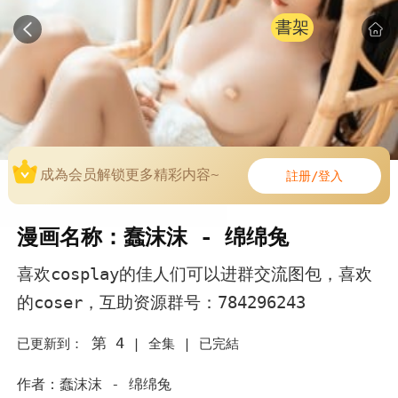
書架
成為会员解锁更多精彩内容~
註册/登入
漫画名称：蠢沫沫 - 绵绵兔
喜欢cosplay的佳人们可以进群交流图包，喜欢
的coser，互助资源群号：784296243
第 4
已更新到：
|
全集 |
已完結
作者：蠢沫沫 - 绵绵兔